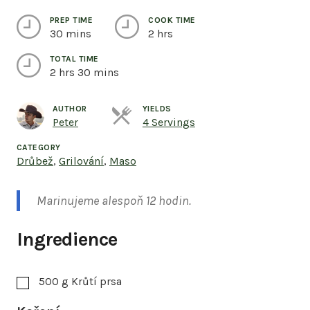
PREP TIME
COOK TIME
30 mins
2 hrs
TOTAL TIME
2 hrs 30 mins
AUTHOR
YIELDS
Servings
Peter
4 Servings
CATEGORY
Drůbež
,
Grilování
,
Maso
Marinujeme alespoň 12 hodin.
Ingredience
500
g
Krůtí prsa