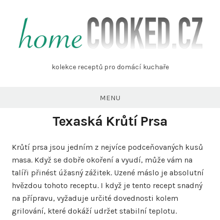
Skip
to
content
homecooked.cz
kolekce receptů pro domácí kuchaře
MENU
Texaská Krůtí Prsa
Krůtí prsa jsou jedním z nejvíce podceňovaných kusů
masa. Když se dobře okoření a vyudí, může vám na
talíři přinést úžasný zážitek. Uzené máslo je absolutní
hvězdou tohoto receptu. I když je tento recept snadný
na přípravu, vyžaduje určité dovednosti kolem
grilování, které dokáží udržet stabilní teplotu.