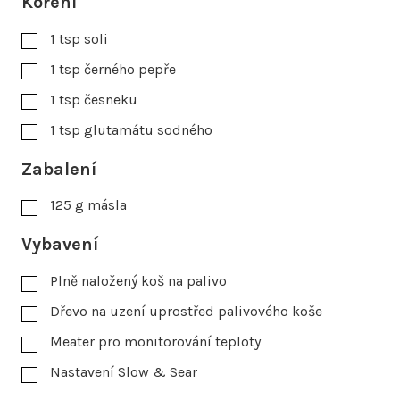
Koření
1
tsp
soli
1
tsp
černého pepře
1
tsp
česneku
1
tsp
glutamátu sodného
Zabalení
125
g
másla
Vybavení
Plně naložený koš na palivo
Dřevo na uzení uprostřed palivového koše
Meater pro monitorování teploty
Nastavení Slow & Sear