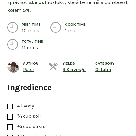
správnou
slanost
roztoku, která by se měla pohybovat
kolem 5%
.
PREP TIME
COOK TIME
10 mins
1 min
TOTAL TIME
11 mins
AUTHOR
YIELDS
CATEGORY
Servings
Peter
3 Servings
Ostatní
Ingredience
4
l
vody
¾
cup
soli
¾
cup
cukru