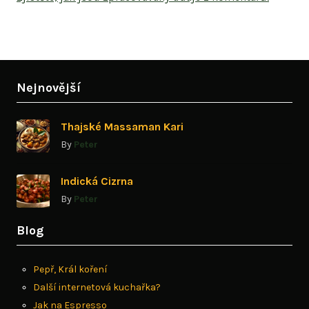
Nejnovější
Thajské Massaman Kari
By
Peter
Indická Cizrna
By
Peter
Blog
Pepř, Král koření
Další internetová kuchařka?
Jak na Espresso