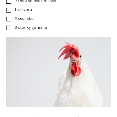
2
tbsp
sójové omáčky
1
zázvoru
2
česneku
3
stonky tymiánu