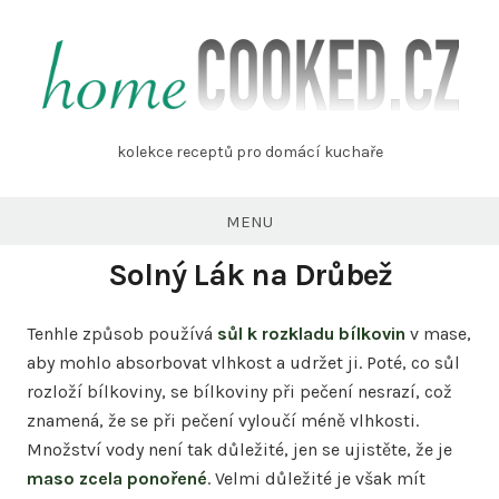
Skip
to
content
homecooked.cz
kolekce receptů pro domácí kuchaře
MENU
Solný Lák na Drůbež
Tenhle způsob používá
sůl k rozkladu bílkovin
v mase,
aby mohlo absorbovat vlhkost a udržet ji. Poté, co sůl
rozloží bílkoviny, se bílkoviny při pečení nesrazí, což
znamená, že se při pečení vyloučí méně vlhkosti.
Množství vody není tak důležité, jen se ujistěte, že je
maso zcela ponořené
. Velmi důležité je však mít