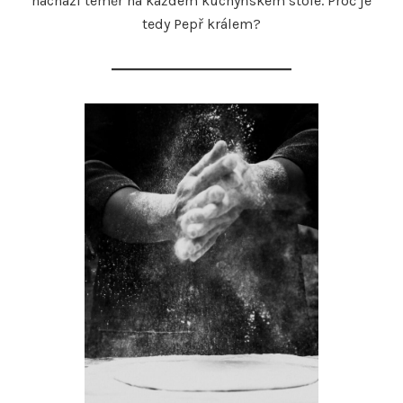
nachází téměř na každém kuchyňském stole. Proč je
tedy Pepř králem?