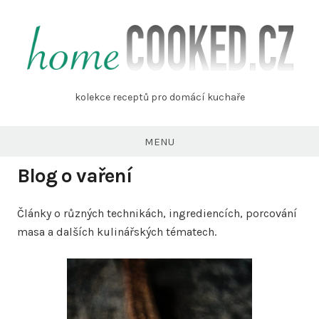
Skip
to
content
homecooked.cz
kolekce receptů pro domácí kuchaře
MENU
Blog o vaření
Články o různých technikách, ingrediencích, porcování
masa a dalších kulinářských tématech.