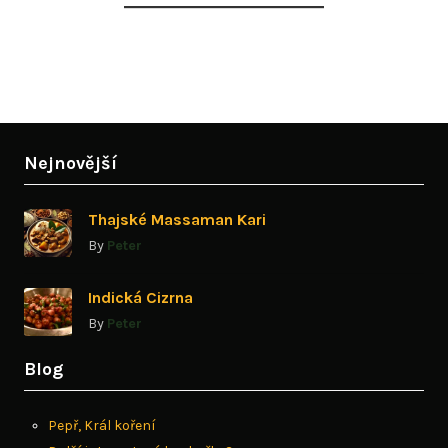
Nejnovější
Thajské Massaman Kari
By
Peter
Indická Cizrna
By
Peter
Blog
Pepř, Král koření