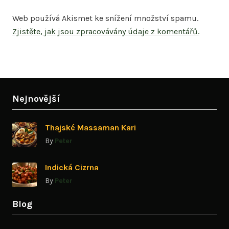
Web používá Akismet ke snížení množství spamu.
Zjistěte, jak jsou zpracovávány údaje z komentářů.
Nejnovější
Thajské Massaman Kari
By
Peter
Indická Cizrna
By
Peter
Blog