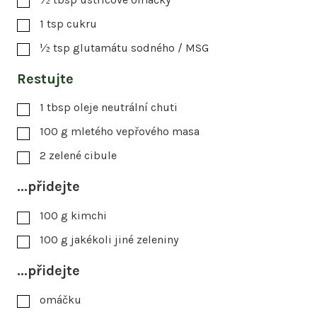
1
tsp
cukru
½
tsp
glutamátu sodného / MSG
Restujte
1
tbsp
oleje neutrální chuti
100
g
mletého vepřového masa
2
zelené cibule
...přidejte
100
g
kimchi
100
g
jakékoli jiné zeleniny
...přidejte
omáčku