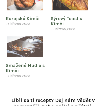
Korejské Kimči
Sýrový Toast s
Kimči
26 března, 2023
26 března, 2023
Smažené Nudle s
Kimči
27 března, 2023
Líbil se ti recept? Dej nám vědět v