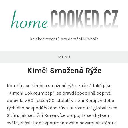
Skip
to
content
homecooked.cz
kolekce receptů pro domácí kuchaře
MENU
Kimči Smažená Rýže
Kombinace kimči a smažené rýže, známá také jako
"Kimchi Bokkeumbap", se pravděpodobně poprvé
objevila v 60. letech 20. století v Jižní Koreji, v době
rychlého hospodářského růstu a rostoucí globalizace.
S tím, jak se Jižní Korea více propojila se zbytkem
světa, začali lidé experimentovat s novými chutěmi a