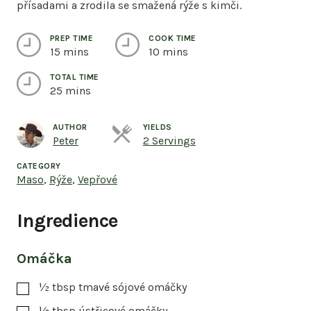
přísadami a zrodila se smažená rýže s kimči.
PREP TIME
COOK TIME
15 mins
10 mins
TOTAL TIME
25 mins
AUTHOR
YIELDS
Servings
Peter
2 Servings
CATEGORY
Maso
,
Rýže
,
Vepřové
Ingredience
Omáčka
½
tbsp
tmavé sójové omáčky
½
tbsp
ústřicové omáčky