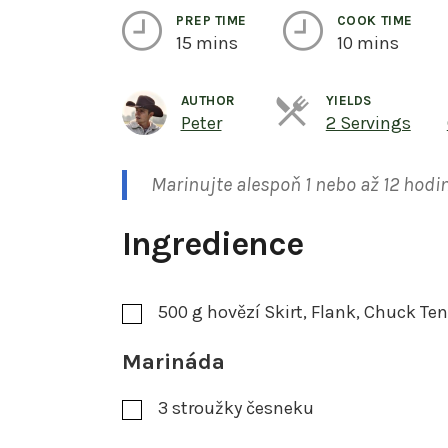
PREP TIME
COOK TIME
15 mins
10 mins
AUTHOR
YIELDS
Ser
Peter
2 Servings
Marinujte alespoň 1 nebo až 12 hodin
Ingredience
500
g
hovězí Skirt, Flank, Chuck Te
Marináda
3
stroužky česneku