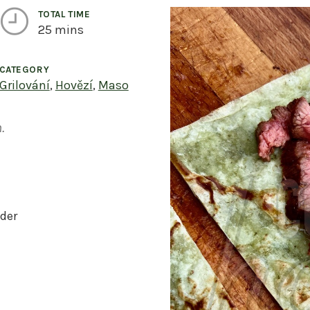
TOTAL TIME
25 mins
CATEGORY
vings
Grilování
,
Hovězí
,
Maso
.
nder