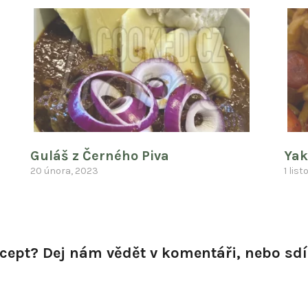
Guláš z Černého Piva
Yak
20 února, 2023
1 lis
recept? Dej nám vědět v komentáři, nebo sdíl