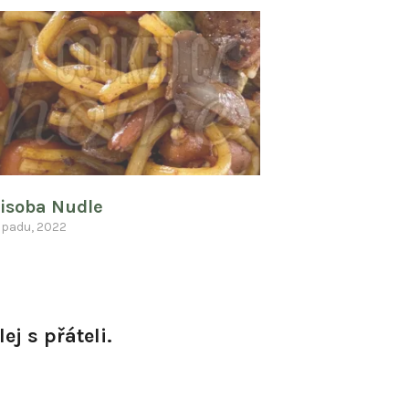
isoba Nudle
topadu, 2022
ej s přáteli.