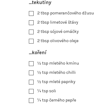
...tekutiny
2
tbsp
pomerančového džusu
2
tbsp
limetové štávy
2
tbsp
sójové omáčky
2
tbsp
olivového oleje
...koření
½
tsp
mletého kmínu
½
tsp
mletého chilli
½
tsp
mleté papriky
¼
tsp
soli
¼
tsp
černého pepře