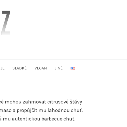
JE
SLADKÉ
VEGAN
JINÉ
eré mohou zahrnovat citrusové šťávy
 maso a propůjčit mu lahodnou chuť.
á mu autentickou barbecue chuť.