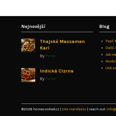
Nejnovější
Blog
Thajské Massaman
Pepř, 
Kari
Další
Jak n
By
Peter
Hovězí
USA v
Indická Cizrna
By
Peter
©2026 homecooked.cz
|
site manifesto
| reach out:
info