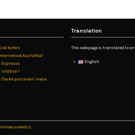
Translation
Král koření
This webpage is translated to en
 internetová kuchařka?
English
a Espresso
 roštěná ?
s České porcování masa
@homecooked.cz