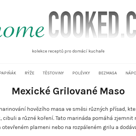
mecooked.cz
kolekce receptů pro domácí kuchaře
PAPIŇÁK
RÝŽE
TĚSTOVINY
POLÉVKY
BEZMASA
NÁPO
Mexické Grilované Maso
 marinování hovězího masa ve směsi různých přísad, kt
k, cibuli a různé koření. Tato marináda pomáhá zjemnit
na otevřeném plameni nebo na rozpáleném grilu a dodáv