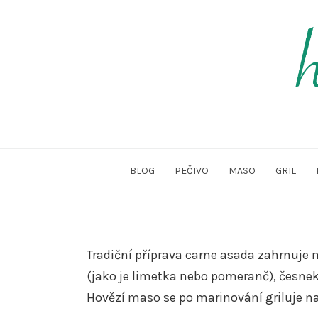
Skip
to
content
ho
BLOG
PEČIVO
MASO
GRIL
Tradiční příprava carne asada zahrnuje
(jako je limetka nebo pomeranč), česne
Hovězí maso se po marinování griluje 