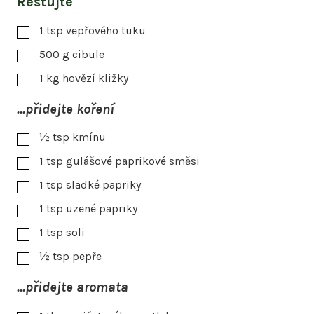
Restujte
1
tsp
vepřového tuku
500
g
cibule
1
kg
hovězí kližky
...přidejte koření
½
tsp
kmínu
1
tsp
gulášové paprikové směsi
1
tsp
sladké papriky
1
tsp
uzené papriky
1
tsp
soli
½
tsp
pepře
...přidejte aromata