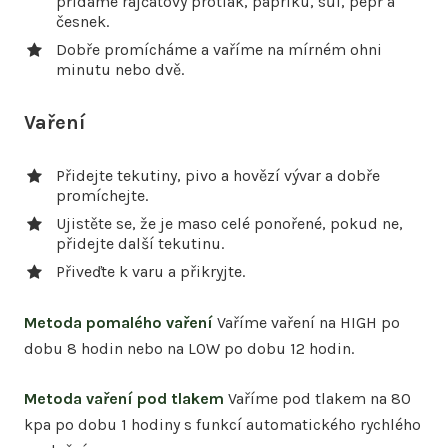
přidáme rajčatový protlak, papriku, sůl, pepř a
česnek.
Dobře promícháme a vaříme na mírném ohni
minutu nebo dvě.
Vaření
Přidejte tekutiny, pivo a hovězí vývar a dobře
promíchejte.
Ujistěte se, že je maso celé ponořené, pokud ne,
přidejte další tekutinu.
Přiveďte k varu a přikryjte.
Metoda pomalého vaření
Vaříme vaření na HIGH po
dobu 8 hodin nebo na LOW po dobu 12 hodin.
Metoda vaření pod tlakem
Vaříme pod tlakem na 80
kpa po dobu 1 hodiny s funkcí automatického rychlého