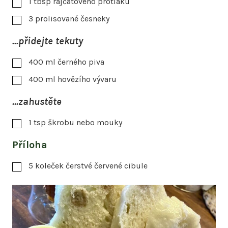
1
tbsp
rajčatového protlaku
3
prolisované česneky
...přidejte tekuty
400
ml
černého piva
400
ml
hovězího vývaru
...zahustěte
1
tsp
škrobu nebo mouky
Příloha
5
koleček čerstvé červené cibule