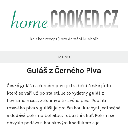
Skip
to
content
homecooked.cz
kolekce receptů pro domácí kuchaře
MENU
Guláš z Černého Piva
Český guláš na černém pivu je tradiční české jídlo,
které se vaří už po staletí. Je to vydatný guláš z
hovězího masa, zeleniny a tmavého piva. Použití
tmavého piva v guláši je pro českou kuchyni jedinečné
a dodává pokrmu bohatou, robustní chuť. Pokrm se
obvykle podává s houskovým knedlíkem a je