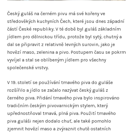
Český guláš na černém pivu má své kořeny ve
středověkých kuchyních Čech, které jsou dnes západní
částí České republiky. V té době byl guláš základním
jídlem pro dělnickou třídu, protože byl sytý, chutný a
dal se připravit z relativně levných surovin, jako je
hovězí maso, zelenina a pivo. Postupem času se pokrm
vyvíjel a stal se oblíbeným jídlem pro všechny
společenské vrstvy.
V 19. století se používání tmavého piva do guláše
rozšířilo a jídlo se začalo nazývat český guláš z
černého piva. Přidání tmavého piva bylo inspirováno
tradičním českým pivovarnickým stylem, který
upřednostňoval tmavá, plná piva. Použití tmavého
piva guláši nejen dodalo chuť, ale také pomohlo
zjemnit hovězí maso a zvýraznit chutě ostatních