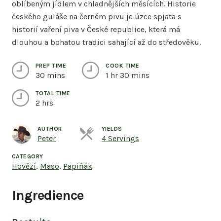
oblíbeným jídlem v chladnějších měsících. Historie
českého guláše na černém pivu je úzce spjata s
historií vaření piva v České republice, která má
dlouhou a bohatou tradici sahající až do středověku.
PREP TIME
COOK TIME
30 mins
1 hr 30 mins
TOTAL TIME
2 hrs
AUTHOR
YIELDS
Servings
Peter
4 Servings
CATEGORY
Hovězí
,
Maso
,
Papiňák
Ingredience