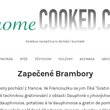
mecooked.cz
kolekce receptů pro domácí kuchaře
PAPIŇÁK
RÝŽE
TĚSTOVINY
POLÉVKY
BEZMASA
NÁPO
Zapečené Brambory
ory pochází z francie. Ve Francouzku se jim říká "Grati
technikou gratinování z oblasti Dauphiné v jihovýchod
auphinoise, potatoes à la dauphinoise a gratin de pom