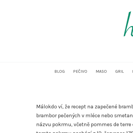
Skip
to
content
ho
BLOG
PEČIVO
MASO
GRIL
Málokdo ví, že recept na zapečené bramb
brambor pečených v mléce nebo smetaně 
názvu pokrmu, včetně pommes de terre d