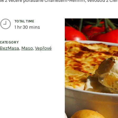
788 z večeře pořádané Charlesem-Henrim, vévodou z Cl
TOTAL TIME
1 hr 30 mins
CATEGORY
vings
BezMasa
,
Maso
,
Vepřové