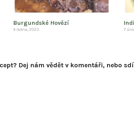
Burgundské Hovězí
Ind
9 ledna, 2023
7 úno
recept? Dej nám vědět v komentáři, nebo sdíl