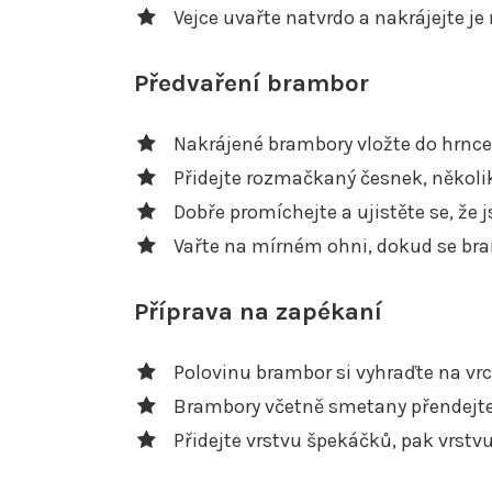
Vejce uvařte natvrdo a nakrájejte je 
Předvaření brambor
Nakrájené brambory vložte do hrnce
Přidejte rozmačkaný česnek, několik
Dobře promíchejte a ujistěte se, že
Vařte na mírném ohni, dokud se bram
Příprava na zapékaní
Polovinu brambor si vyhraďte na vrc
Brambory včetně smetany přendejte 
Přidejte vrstvu špekáčků, pak vrstv