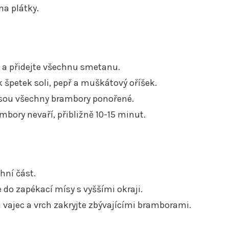
na plátky.
 a přidejte všechnu smetanu.
 špetek soli, pepř a muškátový oříšek.
 jsou všechny brambory ponořené.
bory nevaří, přibližně 10-15 minut.
hní část.
do zapékací mísy s vyššími okraji.
u vajec a vrch zakryjte zbývajícími bramborami.