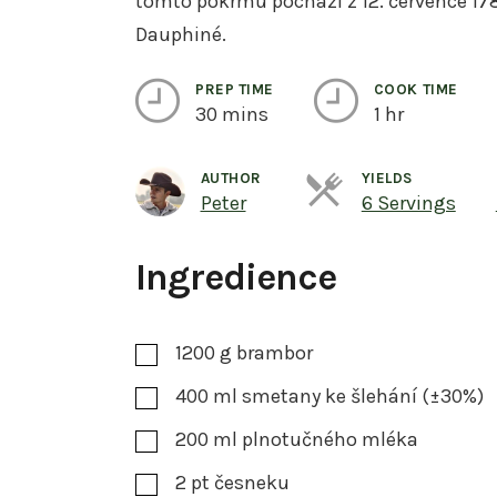
tomto pokrmu pochází z 12. července 1
Dauphiné.
PREP TIME
COOK TIME
30 mins
1 hr
AUTHOR
YIELDS
Ser
Peter
6 Servings
Ingredience
1200
g
brambor
400
ml
smetany ke šlehání (±30%)
200
ml
plnotučného mléka
2
pt
česneku