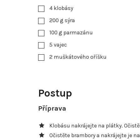
4
klobásy
200
g
sýra
100
g
parmazánu
5
vajec
2
muškátového oříšku
Postup
Příprava
Klobásu nakrájejte na plátky. Očistě
Očistěte brambory a nakrájejte je n