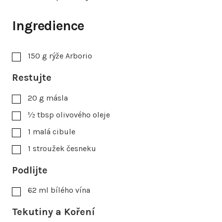
Ingredience
150
g
rýže Arborio
Restujte
20
g
másla
½
tbsp
olivového oleje
1
malá cibule
1
stroužek česneku
Podlijte
62
ml
bílého vína
Tekutiny a Koření