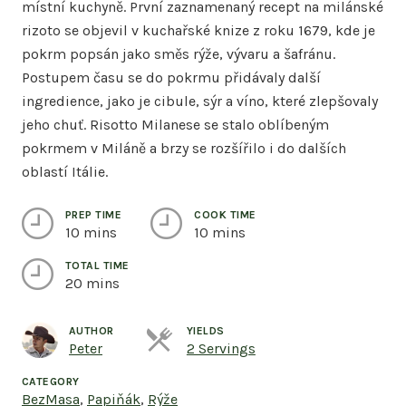
místní kuchyně. První zaznamenaný recept na milánské
rizoto se objevil v kuchařské knize z roku 1679, kde je
pokrm popsán jako směs rýže, vývaru a šafránu.
Postupem času se do pokrmu přidávaly další
ingredience, jako je cibule, sýr a víno, které zlepšovaly
jeho chuť. Risotto Milanese se stalo oblíbeným
pokrmem v Miláně a brzy se rozšířilo i do dalších
oblastí Itálie.
PREP TIME
COOK TIME
10 mins
10 mins
TOTAL TIME
20 mins
AUTHOR
YIELDS
Servings
Peter
2 Servings
CATEGORY
BezMasa
,
Papiňák
,
Rýže