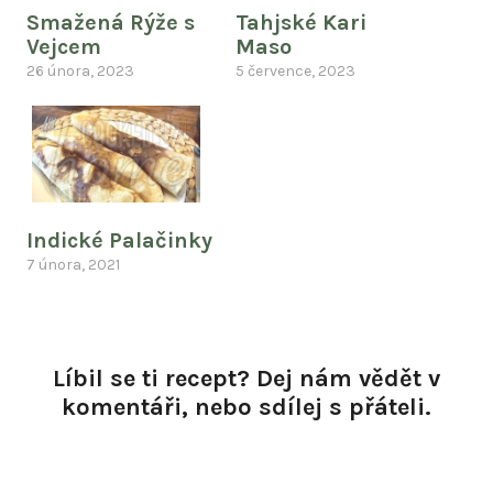
Smažená Rýže s
Tahjské Kari
Vejcem
Maso
26 února, 2023
5 července, 2023
Indické Palačinky
7 února, 2021
Líbil se ti recept? Dej nám vědět v
komentáři, nebo sdílej s přáteli.