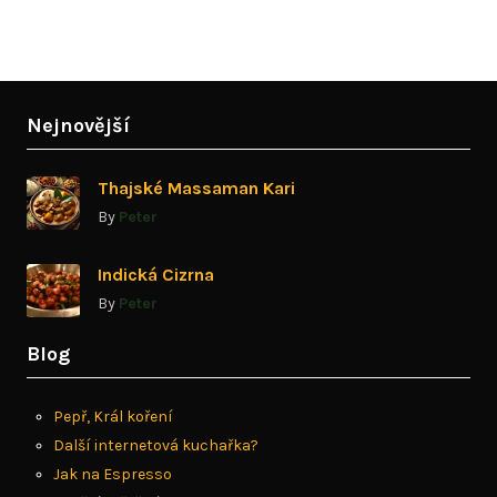
Nejnovější
Thajské Massaman Kari
By
Peter
Indická Cizrna
By
Peter
Blog
Pepř, Král koření
Další internetová kuchařka?
Jak na Espresso