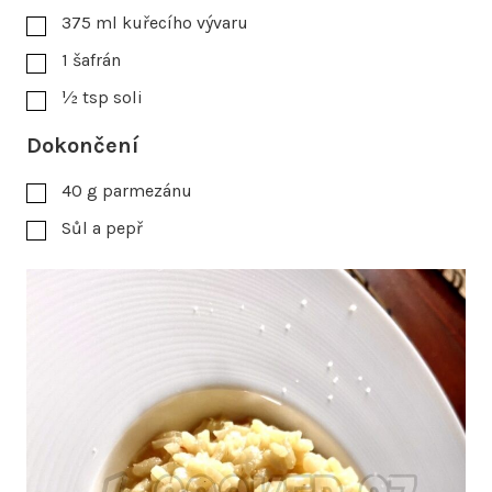
375
ml
kuřecího vývaru
1
šafrán
½
tsp
soli
Dokončení
40
g
parmezánu
Sůl a pepř