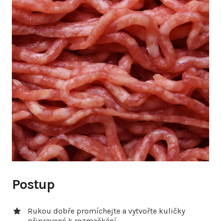
Postup
Rukou dobře promíchejte a vytvořte kuličky
připravené k rozmačkání.