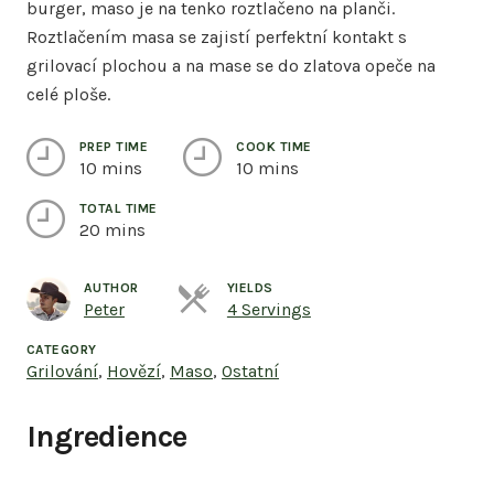
burger, maso je na tenko roztlačeno na planči.
Roztlačením masa se zajistí perfektní kontakt s
grilovací plochou a na mase se do zlatova opeče na
celé ploše.
PREP TIME
COOK TIME
10 mins
10 mins
TOTAL TIME
20 mins
AUTHOR
YIELDS
Servings
Peter
4 Servings
CATEGORY
Grilování
,
Hovězí
,
Maso
,
Ostatní
Ingredience