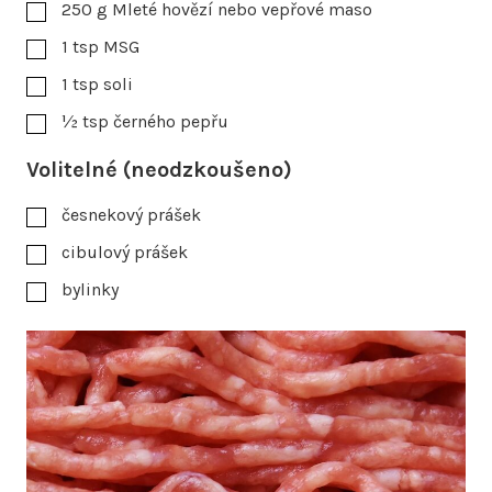
250
g
Mleté hovězí nebo vepřové maso
1
tsp
MSG
1
tsp
soli
½
tsp
černého pepřu
Volitelné (neodzkoušeno)
česnekový prášek
cibulový prášek
bylinky