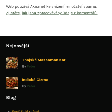
Web používá Akismet ke snížení množství spamu.
Zjistěte, jak jsou zpracovávány údaje z komentářů.
Nejnovější
Thajské Massaman Kari
By
Peter
Indická Cizrna
By
Peter
Blog
Pepř, Král koření