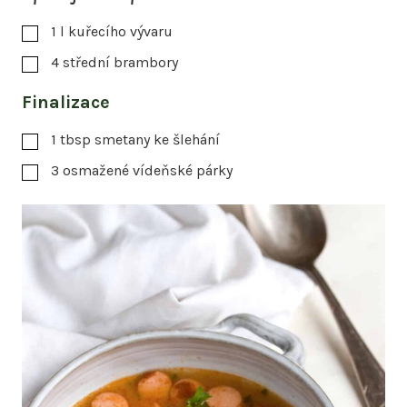
1
l
kuřecího vývaru
4
střední brambory
Finalizace
1
tbsp
smetany ke šlehání
3
osmažené vídeňské párky