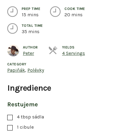
PREP TIME
COOK TIME
15 mins
20 mins
TOTAL TIME
35 mins
AUTHOR
YIELDS
Servings
Peter
4 Servings
CATEGORY
Papiňák
,
Polévky
Ingredience
Restujeme
4
tbsp
sádla
1
cibule