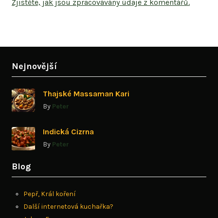
Zjistěte, jak jsou zpracovávány údaje z komentářů.
Nejnovější
Thajské Massaman Kari
By
Peter
Indická Cizrna
By
Peter
Blog
Pepř, Král koření
Další internetová kuchařka?