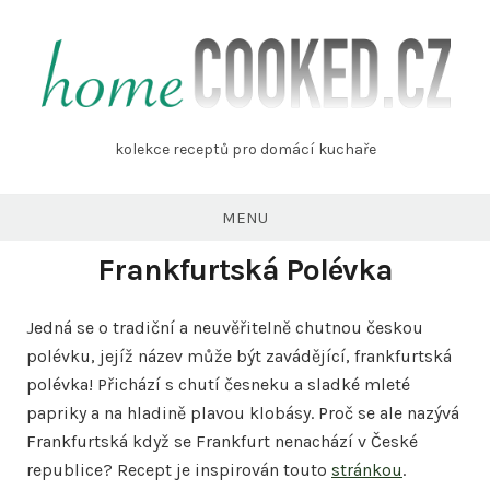
Skip
to
content
homecooked.cz
kolekce receptů pro domácí kuchaře
MENU
Frankfurtská Polévka
Jedná se o tradiční a neuvěřitelně chutnou českou
polévku, jejíž název může být zavádějící, frankfurtská
polévka! Přichází s chutí česneku a sladké mleté
papriky a na hladině plavou klobásy. Proč se ale nazývá
Frankfurtská když se Frankfurt nenachází v České
republice? Recept je inspirován touto
stránkou
.