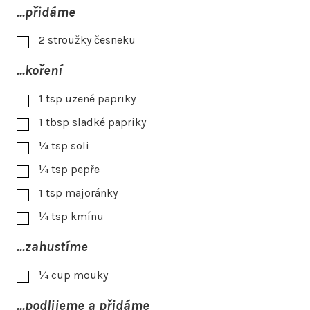
...přidáme
2
stroužky česneku
...koření
1
tsp
uzené papriky
1
tbsp
sladké papriky
¼
tsp
soli
¼
tsp
pepře
1
tsp
majoránky
¼
tsp
kmínu
...zahustíme
¼
cup
mouky
...podlijeme a přidáme